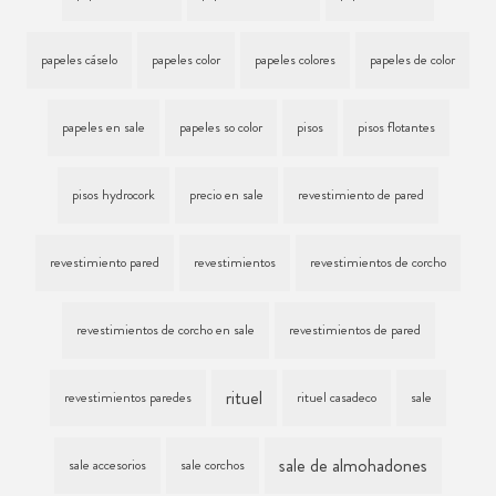
papeles cáselo
papeles color
papeles colores
papeles de color
papeles en sale
papeles so color
pisos
pisos flotantes
pisos hydrocork
precio en sale
revestimiento de pared
revestimiento pared
revestimientos
revestimientos de corcho
revestimientos de corcho en sale
revestimientos de pared
rituel
revestimientos paredes
rituel casadeco
sale
sale de almohadones
sale accesorios
sale corchos