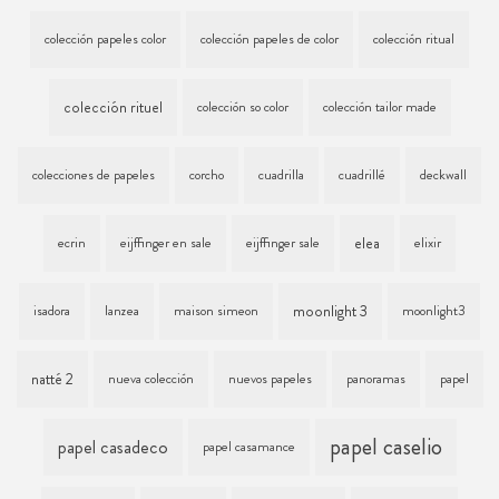
colección papeles color
colección papeles de color
colección ritual
colección rituel
colección so color
colección tailor made
colecciones de papeles
corcho
cuadrilla
cuadrillé
deckwall
elea
ecrin
eijffinger en sale
eijffinger sale
elixir
moonlight 3
isadora
lanzea
maison simeon
moonlight3
natté 2
nueva colección
nuevos papeles
panoramas
papel
papel caselio
papel casadeco
papel casamance