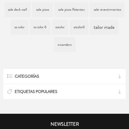
sale deck wall
sale pisos
sale pisos flotantes
sale revestimientos
tailor made
so color
so color 6
socolor
socolor6
wicanders
CATEGORÍAS
ETIQUETAS POPULARES
NEWSLETTER