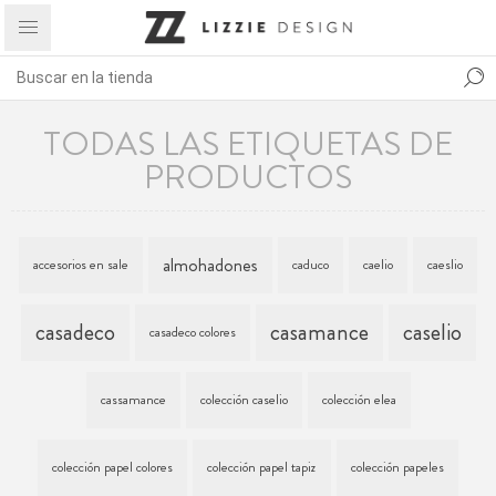
TODAS LAS ETIQUETAS DE
PRODUCTOS
almohadones
accesorios en sale
caduco
caelio
caeslio
casadeco
casamance
caselio
casadeco colores
cassamance
colección caselio
colección elea
colección papel colores
colección papel tapiz
colección papeles