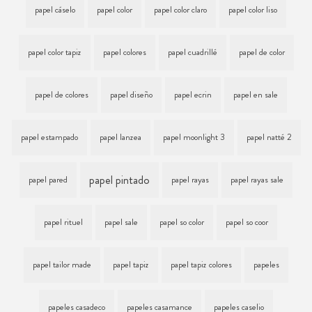
papel cáselo
papel color
papel color claro
papel color liso
papel color tapiz
papel colores
papel cuadrillé
papel de color
papel de colores
papel diseño
papel ecrin
papel en sale
papel estampado
papel lanzea
papel moonlight 3
papel natté 2
papel pintado
papel pared
papel rayas
papel rayas sale
papel rituel
papel sale
papel so color
papel so coor
papel tailor made
papel tapiz
papel tapiz colores
papeles
papeles casadeco
papeles casamance
papeles caselio