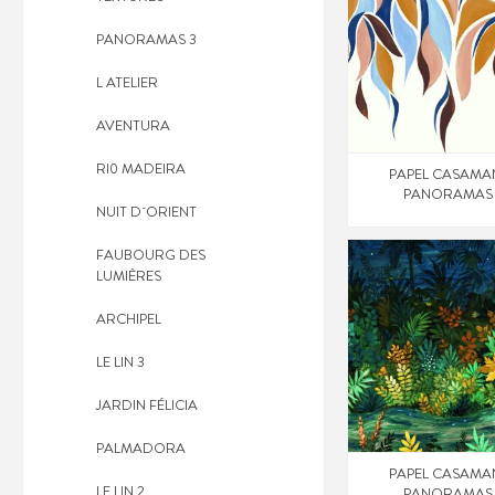
PANORAMAS 3
L ATELIER
AVENTURA
RI0 MADEIRA
PAPEL CASAMA
PANORAMAS
NUIT D´ORIENT
FAUBOURG DES
LUMIÈRES
ARCHIPEL
LE LIN 3
JARDIN FÉLICIA
PALMADORA
PAPEL CASAMA
LE LIN 2
PANORAMAS