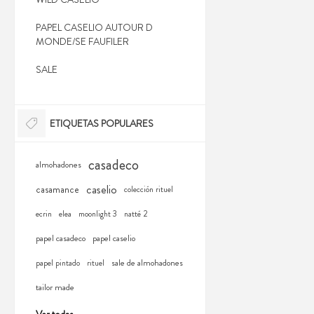
PAPEL CASELIO AUTOUR D
MONDE/SE FAUFILER
SALE
ETIQUETAS POPULARES
casadeco
almohadones
caselio
casamance
colección rituel
ecrin
elea
moonlight 3
natté 2
papel casadeco
papel caselio
sale de almohadones
papel pintado
rituel
tailor made