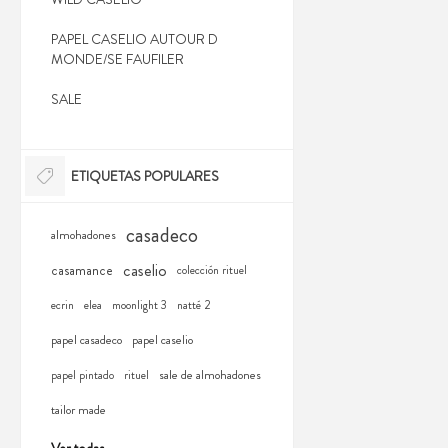
PAPEL CASELIO AUTOUR D
MONDE/SE FAUFILER
SALE
ETIQUETAS POPULARES
casadeco
almohadones
caselio
casamance
colección rituel
ecrin
elea
moonlight 3
natté 2
papel casadeco
papel caselio
sale de almohadones
papel pintado
rituel
tailor made