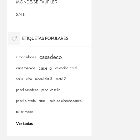
MONDE/SE FAUFILER
SALE
ETIQUETAS POPULARES
casadeco
almohadones
caselio
casamance
colección rituel
ecrin
elea
moonlight 3
natté 2
papel casadeco
papel caselio
sale de almohadones
papel pintado
rituel
tailor made
Ver todas