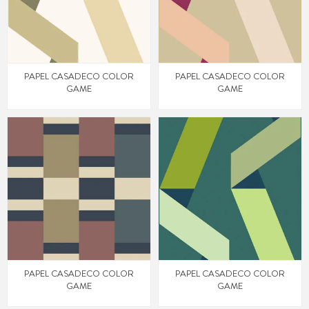
PAPEL CASADECO COLOR
PAPEL CASADECO COLOR
GAME
GAME
PAPEL CASADECO COLOR
PAPEL CASADECO COLOR
GAME
GAME