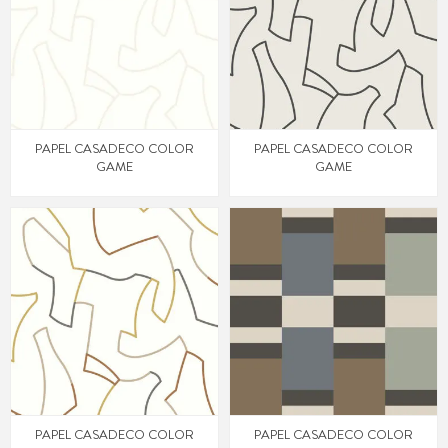
PAPEL CASADECO COLOR
PAPEL CASADECO COLOR
GAME
GAME
PAPEL CASADECO COLOR
PAPEL CASADECO COLOR