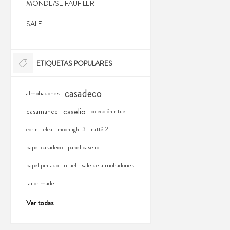
MONDE/SE FAUFILER
SALE
ETIQUETAS POPULARES
casadeco
almohadones
caselio
casamance
colección rituel
ecrin
elea
moonlight 3
natté 2
papel casadeco
papel caselio
sale de almohadones
papel pintado
rituel
tailor made
Ver todas