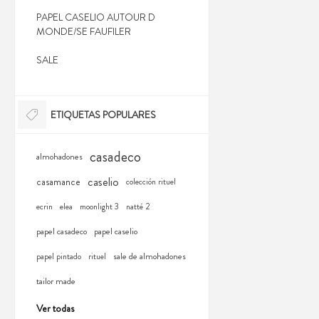
PAPEL CASELIO AUTOUR D
MONDE/SE FAUFILER
SALE
ETIQUETAS POPULARES
casadeco
almohadones
caselio
casamance
colección rituel
ecrin
elea
moonlight 3
natté 2
papel casadeco
papel caselio
sale de almohadones
papel pintado
rituel
tailor made
Ver todas