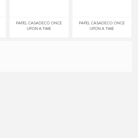
PAPEL CASADECO ONCE
PAPEL CASADECO ONCE
UPON A TIME
UPON A TIME
PAPEL CASADECO ONCE
PAPEL CASADECO ONCE
UPON A TIME
UPON A TIME