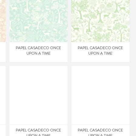
PAPEL CASADECO ONCE
PAPEL CASADECO ONCE
UPON A TIME
UPON A TIME
PAPEL CASADECO ONCE
PAPEL CASADECO ONCE
UPON A TIME
UPON A TIME