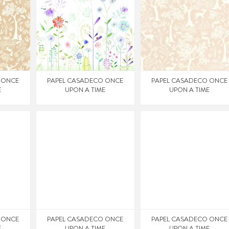
 ONCE
PAPEL CASADECO ONCE
PAPEL CASADECO ONCE
E
UPON A TIME
UPON A TIME
 ONCE
PAPEL CASADECO ONCE
PAPEL CASADECO ONCE
E
UPON A TIME
UPON A TIME