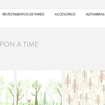
REVESTIMIENTOS DE PARED
ACCESORIOS
ALFOMBRAS
PON A TIME