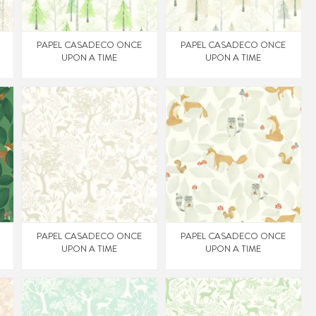
PAPEL CASADECO ONCE
PAPEL CASADECO ONCE
UPON A TIME
UPON A TIME
PAPEL CASADECO ONCE
PAPEL CASADECO ONCE
UPON A TIME
UPON A TIME