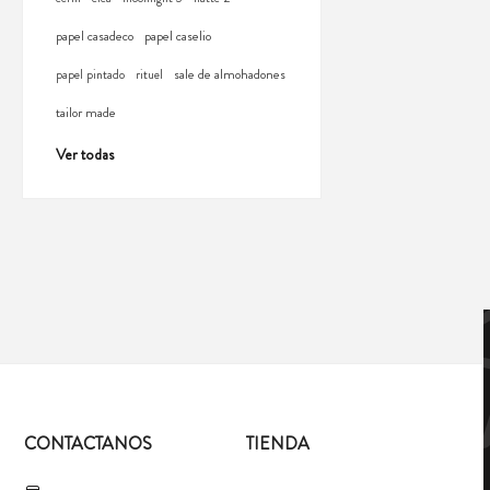
UPON A TIM
papel casadeco
papel caselio
sale de almohadones
papel pintado
rituel
tailor made
Ver todas
CONTACTANOS
TIENDA