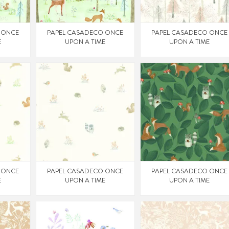
 ONCE
PAPEL CASADECO ONCE
PAPEL CASADECO ONCE
E
UPON A TIME
UPON A TIME
 ONCE
PAPEL CASADECO ONCE
PAPEL CASADECO ONCE
E
UPON A TIME
UPON A TIME