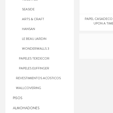
SEASIDE
PAPEL CASADECO
ARTS & CRAFT
UPON A TIM
HANSAN
LE BEAU JARDIN
WONDERWALLS 3
PAPELES TEXDECOR
PAPELES EIJFFINGER
REVESTIMIENTOS ACÚSTICOS
PAPEL CASADECO
WALLCOVERING
UPON A TIM
PISOS
ALMOHADONES