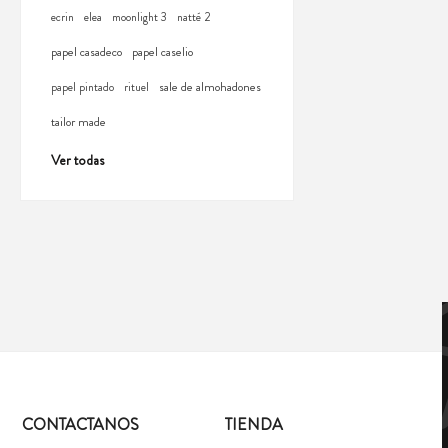
ecrin
elea
moonlight 3
natté 2
papel casadeco
papel caselio
sale de almohadones
papel pintado
rituel
tailor made
Ver todas
CONTACTANOS
TIENDA