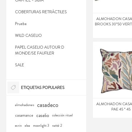
ORPHEE - SIBIA
COBERTURAS RETRÁCTILES
ALMOHADON CAS
Prueba
BROOKS 30*50 VERT
WILD CASELIO
PAPEL CASELIO AUTOUR D
MONDE/SE FAUFILER
SALE
ETIQUETAS POPULARES
casadeco
ALMOHADON CAS
almohadones
PAE 45 * 45
caselio
casamance
colección rituel
ecrin
elea
moonlight 3
natté 2