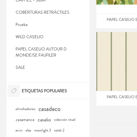
ORPHEE - SIBIA
COBERTURAS RETRÁCTILES
PAPEL CASELIO 
Prueba
WILD CASELIO
PAPEL CASELIO AUTOUR D
MONDE/SE FAUFILER
SALE
ETIQUETAS POPULARES
PAPEL CASELIO 
casadeco
almohadones
caselio
casamance
colección rituel
ecrin
elea
moonlight 3
natté 2