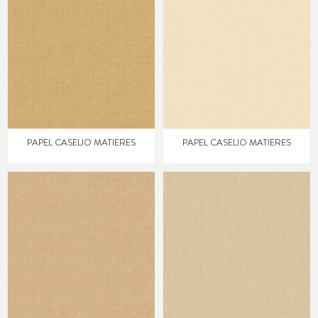
PAPEL CASELIO MATIERES
PAPEL CASELIO MATIERES