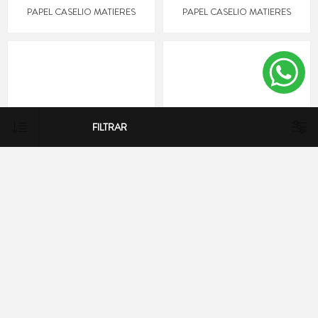
PAPEL CASELIO MATIERES
PAPEL CASELIO MATIERES
FILTRAR
PAPEL CASELIO MATIERES
PAPEL CASELIO MATIERES