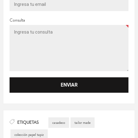
Consulta
ETIQUETAS
casadeco
tailor made
colección papel tapiz