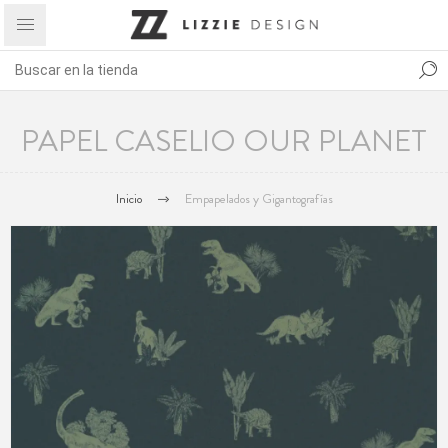
PAPEL CASELIO OUR PLANET
Inicio
Empapelados y Gigantografías