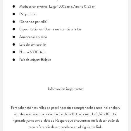
Medidas en metros: Largo 10,05 m x Ancho 0,53 m
Rapport: no
(Se vende por rollo)
Especificaciones: Buena resistencia a la luz
Arrancable en seco
Lavable con cepillo.
Norma VOC A +
País de origen: Bélgica
Información importante:
Para saber cuántos rollos de papel necesitas comprar debes medir el ancho y
alto de cada pared, la presentación del rollo (por ejemplo 0,52 x 10m) e
ingresarlo junto con el dato de Rapport que encuentras en la descripción de
cada referencia de empapelado en el siguiente link: