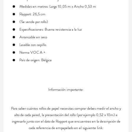
Medidas en metros: Largo 10,05 m x Ancho 0,53 m
Rapport: 26,5 cm
(Se vende por rollo)
Especificaciones: Buena resistencia a la luz
Arrancable en seco
Lavable con cepillo.
Norma VOC A +
País de origen: Bélgica
Información importante:
Para saber cuántos rollos de papel necesitas comprar debes medir el ancho y
alto de cada pared, la presentación del rollo (por ejemplo 0,52 x 10m) e
ingresarlo junto con el dato de Rapport que encuentras en la descripción de
cada referencia de empapelado en el siguiente link: