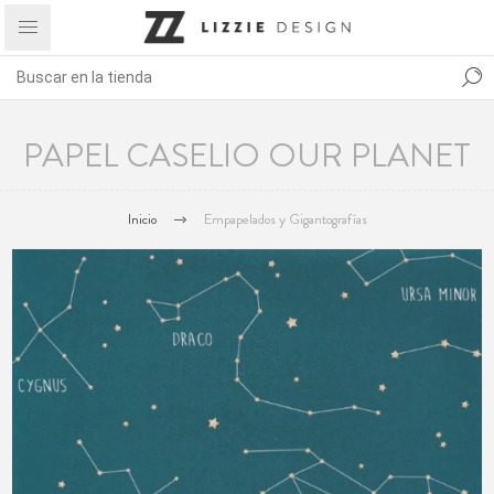
PAPEL CASELIO OUR PLANET
Inicio
Empapelados y Gigantografías