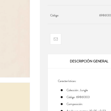
Código:
698613
DESCRIPCIÓN GENERAL
Características:
Colección: Jungle
Código: 69861303
Composición:
Ancho en metros: 10,05 x 0,53