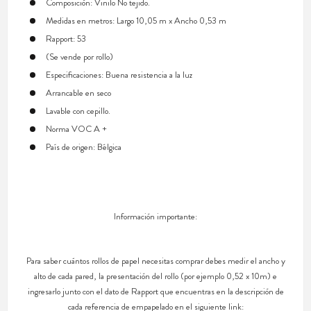
Composición: Vinilo No tejido.
Medidas en metros: Largo 10,05 m x Ancho 0,53 m
Rapport: 53
(Se vende por rollo)
Especificaciones: Buena resistencia a la luz
Arrancable en seco
Lavable con cepillo.
Norma VOC A +
País de origen: Bélgica
Información importante:
Para saber cuántos rollos de papel necesitas comprar debes medir el ancho y
alto de cada pared, la presentación del rollo (por ejemplo 0,52 x 10m) e
ingresarlo junto con el dato de Rapport que encuentras en la descripción de
cada referencia de empapelado en el siguiente link: