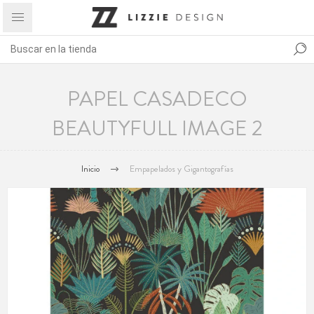
PAPEL CASADECO
BEAUTYFULL IMAGE 2
Inicio
Empapelados y Gigantografías