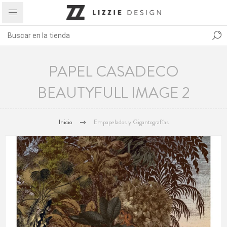
PAPEL CASADECO
BEAUTYFULL IMAGE 2
Inicio
Empapelados y Gigantografías