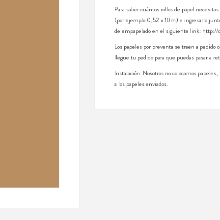
Para saber cuántos rollos de papel necesitas
(por ejemplo 0,52 x 10m) e ingresarlo junto
de empapelado en el siguiente link: http://
Los papeles por preventa se traen a pedido
llegue tu pedido para que puedas pasar a ret
Instalación: Nosotros no colocamos papeles
a los papeles enviados.