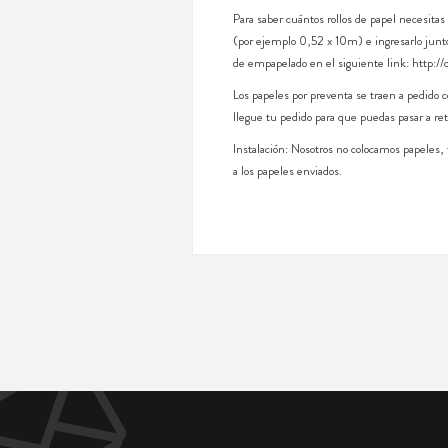
Para saber cuántos rollos de papel necesitas
(por ejemplo 0,52 x 10m) e ingresarlo junto
de empapelado en el siguiente link: http://
Los papeles por preventa se traen a pedido
llegue tu pedido para que puedas pasar a ret
Instalación: Nosotros no colocamos papeles
a los papeles enviados.