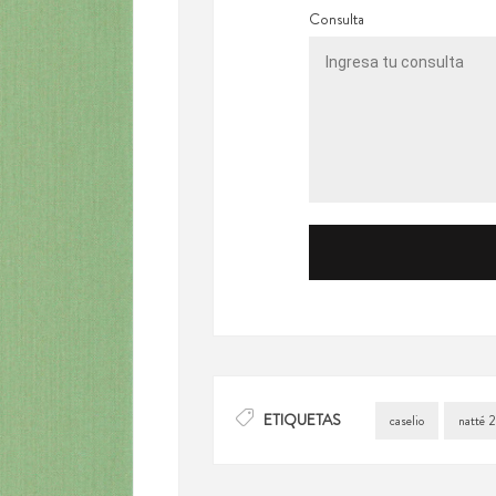
Consulta
ETIQUETAS
caselio
natté 2