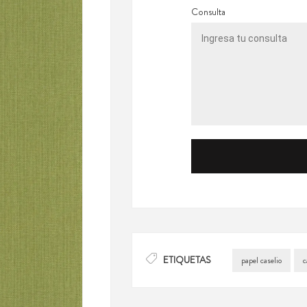
Consulta
ETIQUETAS
papel caselio
c