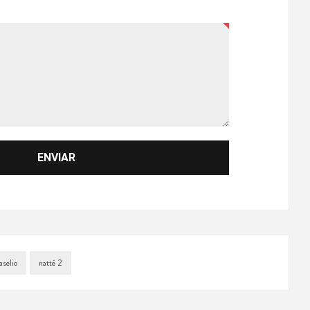
aselio
natté 2