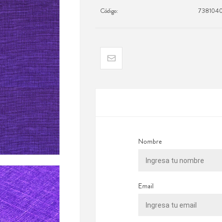
Código:
738104
Nombre
Email