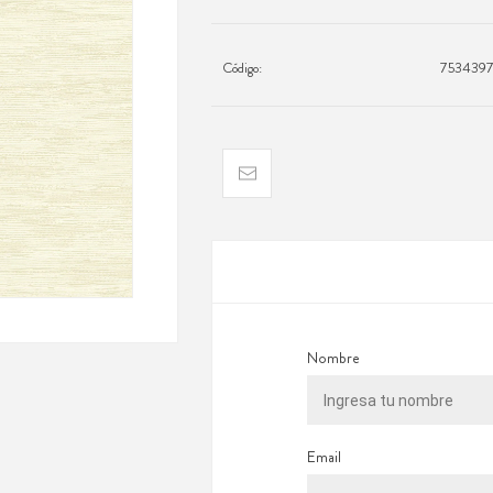
Código:
753439
Nombre
Email