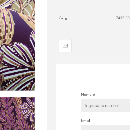
Código:
743210
Nombre
Email