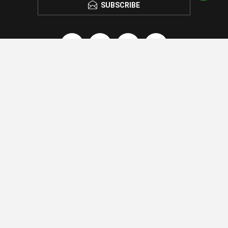
SUBSCRIBE
CONTACTANOS
TIENDA
INFORMACIÓN
ATENCIÓN AL CLIENTE
Powered by
nopCommerce.
Designed by
AgileWorks.