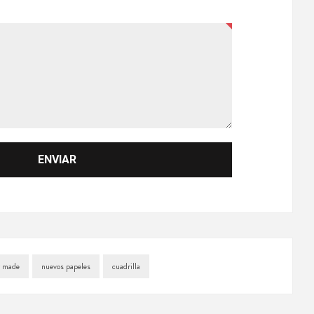
r made
nuevos papeles
cuadrilla