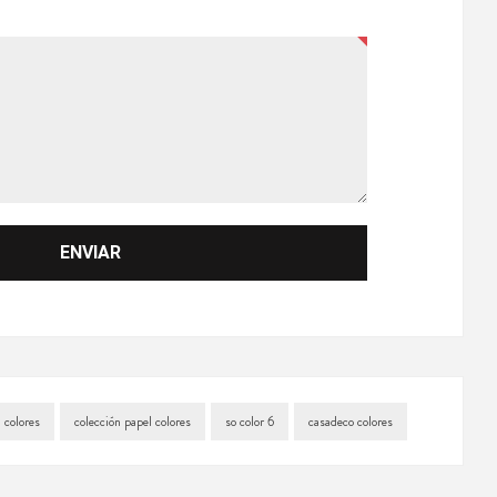
 colores
colección papel colores
so color 6
casadeco colores