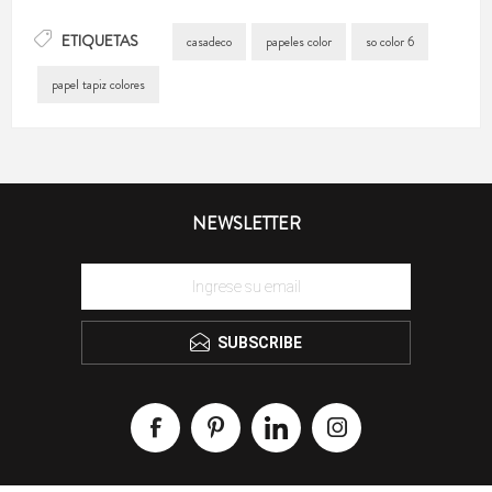
ETIQUETAS
casadeco
papeles color
so color 6
papel tapiz colores
NEWSLETTER
SUBSCRIBE