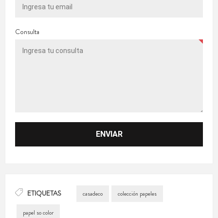
Consulta
ETIQUETAS
casadeco
colección papeles
papel so color