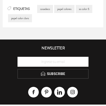
ETIQUETAS
casadeco
papel colores
so color 6
papel color claro
NEWSLETTER
SUBSCRIBE