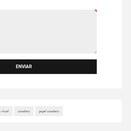
 rituel
casadeco
papel casadeco