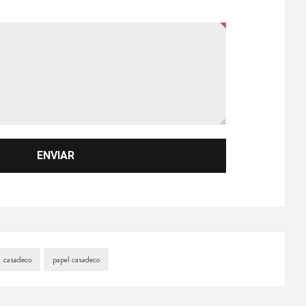
casadeco
papel casadeco