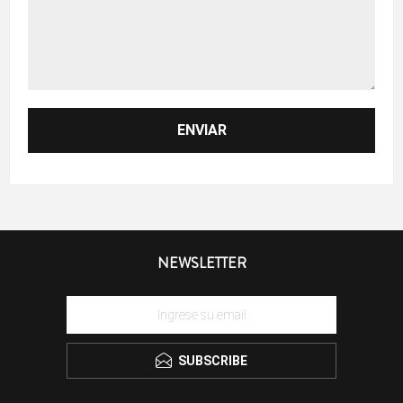
NEWSLETTER
SUBSCRIBE