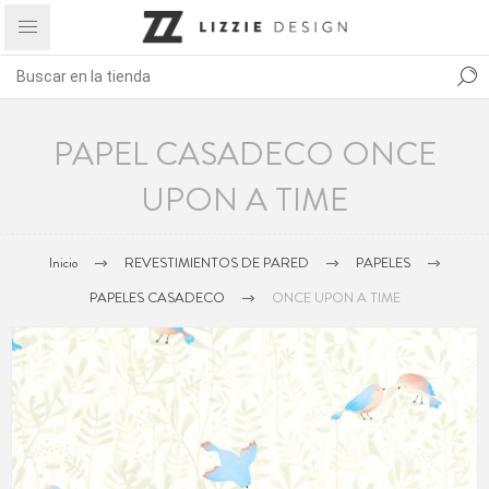
PAPEL CASADECO ONCE
UPON A TIME
Inicio
REVESTIMIENTOS DE PARED
PAPELES
PAPELES CASADECO
ONCE UPON A TIME