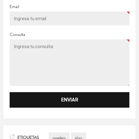
Email
Consulta
ETIQUETAS
casadeco
elixir