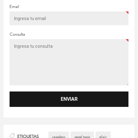
Email
Consulta
ETIQUETAS
casadeco
papel tapiz
elixir