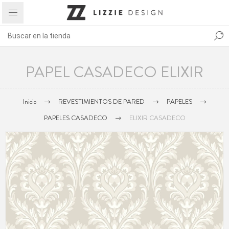
PAPEL CASADECO ELIXIR
Inicio
REVESTIMIENTOS DE PARED
PAPELES
PAPELES CASADECO
ELIXIR CASADECO