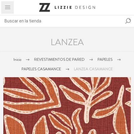
LANZEA
Inicio
REVESTIMIENTOS DE PARED
PAPELES
PAPELES CASAMANCE
LANZEA CASAMANCE