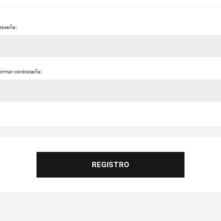
raseña:
irmar contraseña: