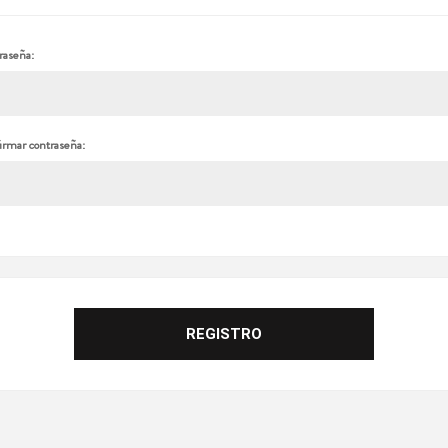
raseña:
irmar contraseña: