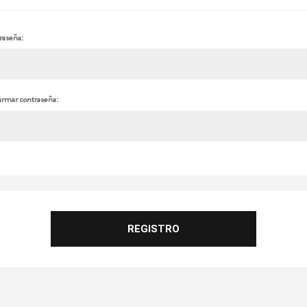
raseña:
irmar contraseña: