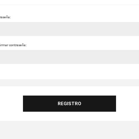
raseña:
irmar contraseña: