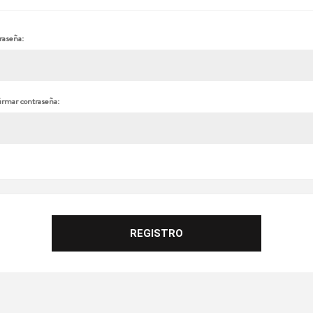
raseña:
irmar contraseña: