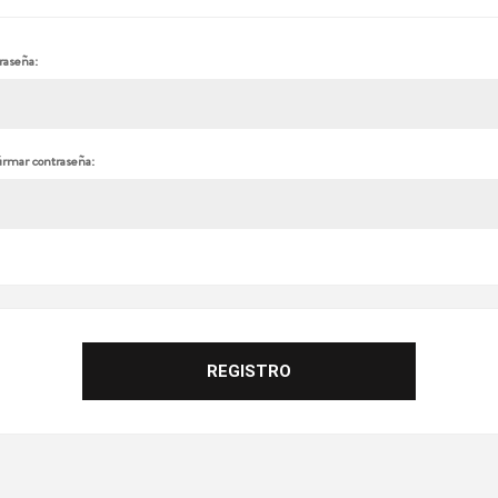
raseña:
irmar contraseña: