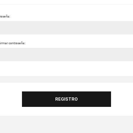
raseña:
irmar contraseña: