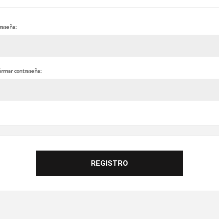
raseña:
irmar contraseña: