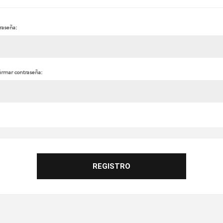
raseña:
irmar contraseña: