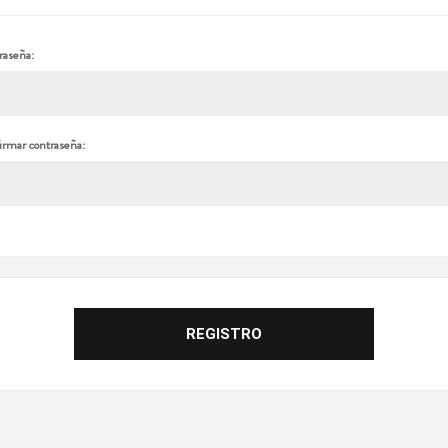
raseña:
irmar contraseña: