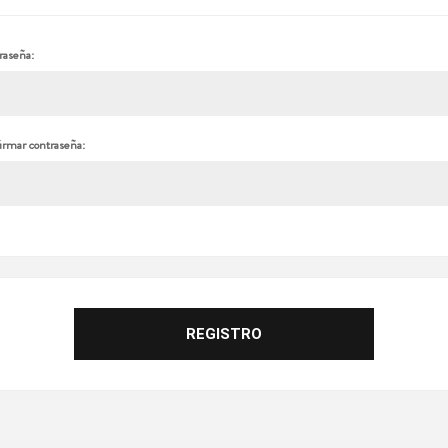
raseña:
irmar contraseña: