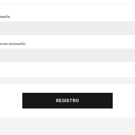
raseña:
irmar contraseña: